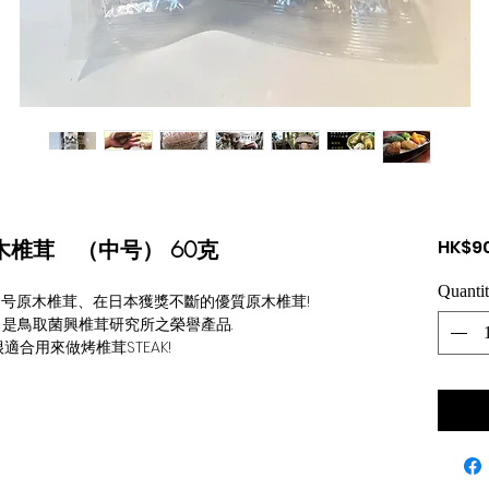
木椎茸 （中号） 60克
HK$9
Quanti
5
号原木
椎
茸、在日本
獲獎不斷的優質
原木椎茸
!
,
是
鳥
取
菌
興
椎
茸
研究所之榮譽產品
.
很適合用來做烤
椎
茸
STEAK!