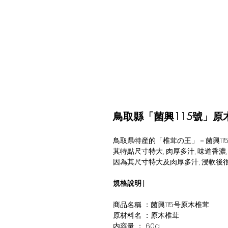
鳥取縣「菌興115號」原
鳥
取県特産的「椎茸の王」－菌興
11
其特點尺寸特大
,
肉厚多汁
,
味道香濃
因為其尺寸
特大及肉厚多
汁
,
浸軟後
規格說明
|
商品名稱
：
菌興
115
号原木椎
茸
原材料
名
：
原木椎
茸
内
容量 ： 6
0g